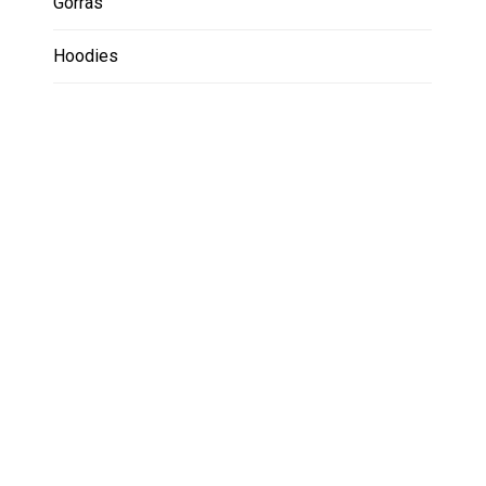
Gorras
Hoodies
Leggins
Lentes
Medias
Promociones
Riñoneras para corredores
Ropa de caballeros
Camisetas caballero
Franelas manga corta