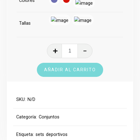
Colores
era:
es:
€45.00.
€30.00.
Tallas
Conjunto
Deportivo
cantidad
AÑADIR AL CARRITO
SKU:
N/D
Categoría:
Conjuntos
Etiqueta:
sets deportivos