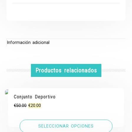
Información adicional
Productos relacionados
Conjunto Deportivo
¡OFERTA!
¡OFERTA!
El
El
€
50.00
€
20.00
precio
precio
original
actual
SELECCIONAR OPCIONES
era:
es: