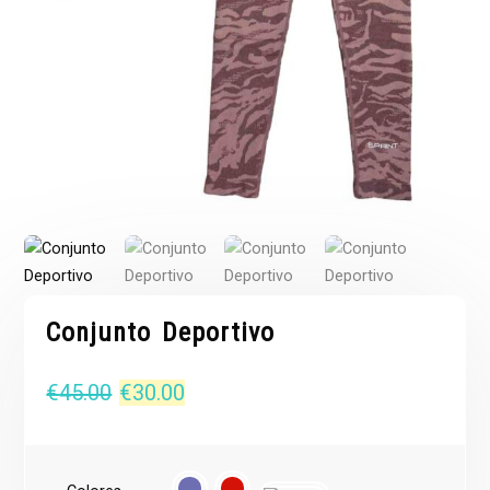
Conjunto Deportivo
El
El
€
45.00
€
30.00
precio
precio
original
actual