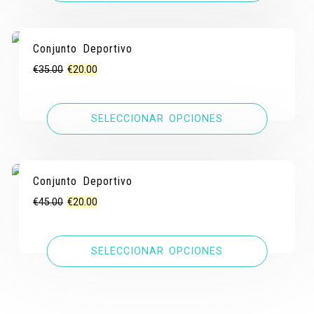
€50.00.
€20.00.
Conjunto Deportivo
¡OFERTA!
¡OFERTA!
El
El
€
35.00
€
20.00
precio
precio
original
actual
SELECCIONAR OPCIONES
era:
es:
€35.00.
€20.00.
Conjunto Deportivo
¡OFERTA!
¡OFERTA!
El
El
€
45.00
€
20.00
precio
precio
original
actual
SELECCIONAR OPCIONES
era:
es:
€45.00.
€20.00.