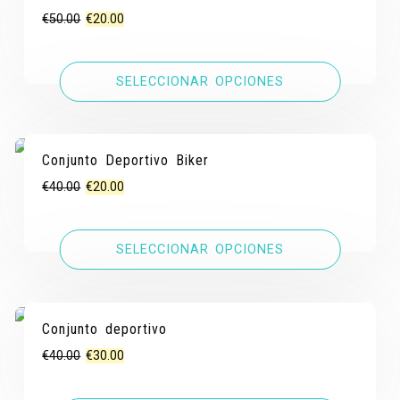
El
El
€
50.00
€
20.00
precio
precio
original
actual
SELECCIONAR OPCIONES
era:
es:
€50.00.
€20.00.
Conjunto Deportivo Biker
¡OFERTA!
¡OFERTA!
El
El
€
40.00
€
20.00
precio
precio
original
actual
SELECCIONAR OPCIONES
era:
es:
€40.00.
€20.00.
Conjunto deportivo
¡OFERTA!
¡OFERTA!
El
El
€
40.00
€
30.00
precio
precio
original
actual