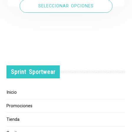
SELECCIONAR OPCIONES
era:
es:
€40.00.
€30.00.
Sprint Sportwear
Inicio
Promociones
Tienda