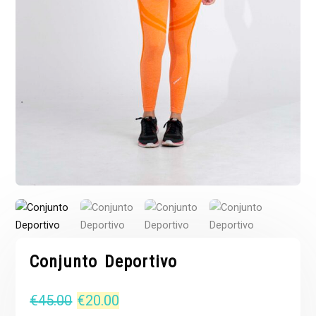
Conjunto Deportivo
El
El
€
45.00
€
20.00