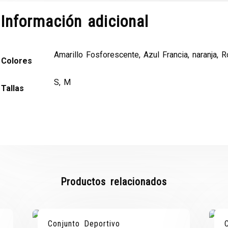
Información adicional
Amarillo Fosforescente, Azul Francia, naranja, R
Colores
S, M
Tallas
Productos relacionados
¡OFERTA!
¡OFERTA!
Conjunto Deportivo