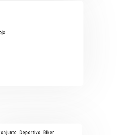
ojo
¡OFERTA!
¡OFERTA!
Conjunto Deportivo Biker