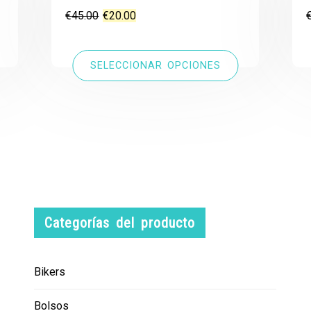
El
El
€
45.00
€
20.00
precio
precio
original
actual
SELECCIONAR OPCIONES
era:
es:
€45.00.
€20.00.
Categorías del producto
Bikers
Bolsos