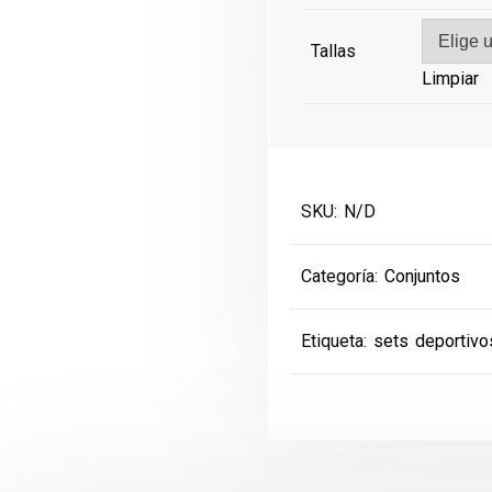
€45.00.
€30.00
Tallas
Limpiar
SKU:
N/D
Categoría:
Conjuntos
Etiqueta:
sets deportivo