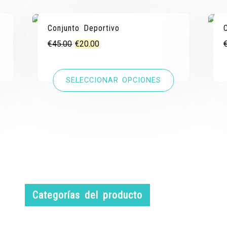
¡OFERTA!
¡OFERTA!
Conjunto Deportivo
El
El
€
45.00
€
20.00
precio
precio
original
actual
SELECCIONAR OPCIONES
era:
es:
€45.00.
€20.00.
Categorías del producto