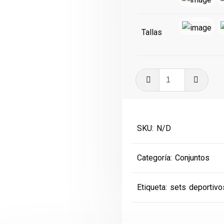
era:
es:
€45.00.
€40.00
Tallas
Conjunto
Deportivo
cantidad
SKU:
N/D
Categoría:
Conjuntos
Etiqueta:
sets deportivo