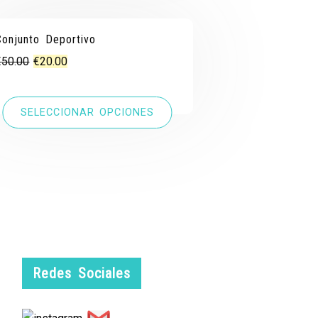
¡OFERTA!
¡OFERTA!
Conjunto Deportivo
El
El
€
50.00
€
20.00
precio
precio
original
actual
SELECCIONAR OPCIONES
era:
es:
€50.00.
€20.00.
Redes Sociales