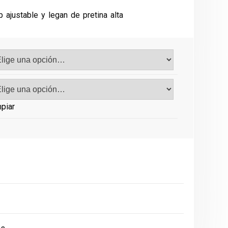
o
 ajustable y legan de pretina alta
0.
piar