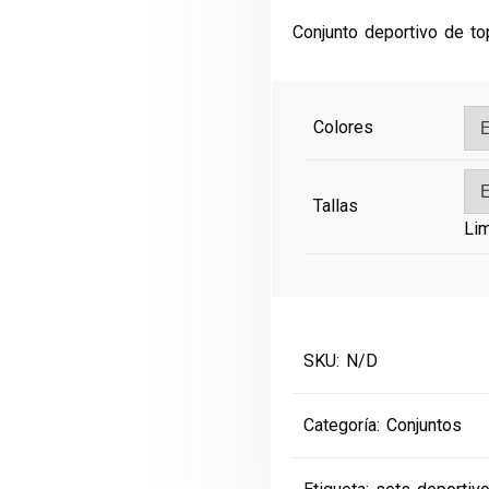
precio
preci
Conjunto deportivo de top
original
actual
era:
es:
€45.00.
€30.0
Colores
Tallas
Lim
SKU:
N/D
Categoría:
Conjuntos