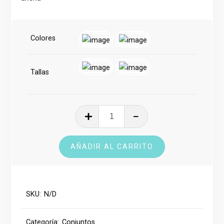
era:
es:
€50.00.
€35.00.
Colores
Tallas
Conjunto
Deportivo
cantidad
AÑADIR AL CARRITO
SKU:
N/D
Categoría:
Conjuntos