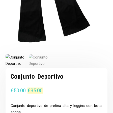
Conjunto Deportivo
El
El
€
50.00
€
35.00
precio
precio
Conjunto deportivo de pretina alta y leggins con bota
original
actual
ancha