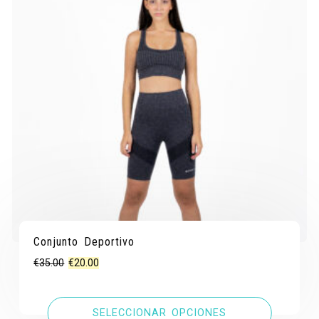
Conjunto Deportivo
El
El
€
35.00
€
20.00
precio
precio
original
actual
SELECCIONAR OPCIONES
era:
es: