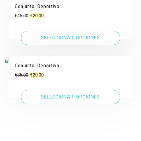
Conjunto Deportivo
El
El
€
45.00
€
20.00
precio
precio
original
actual
SELECCIONAR OPCIONES
era:
es:
€45.00.
€20.00.
Conjunto Deportivo
¡OFERTA!
¡OFERTA!
El
El
€
35.00
€
20.00
precio
precio
original
actual
SELECCIONAR OPCIONES
era:
es:
€35.00.
€20.00.