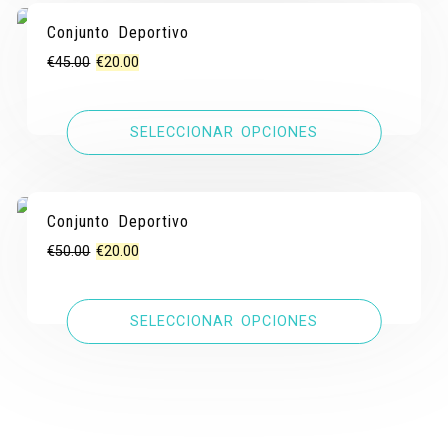
Conjunto Deportivo
¡OFERTA!
¡OFERTA!
El
El
€
45.00
€
20.00
precio
precio
original
actual
SELECCIONAR OPCIONES
era:
es:
€45.00.
€20.00.
Conjunto Deportivo
¡OFERTA!
¡OFERTA!
El
El
€
50.00
€
20.00
precio
precio
original
actual
SELECCIONAR OPCIONES
era:
es:
€50.00.
€20.00.