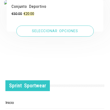
Conjunto Deportivo
¡OFERTA!
¡OFERTA!
El
El
€
50.00
€
20.00
precio
precio
original
actual
SELECCIONAR OPCIONES
era:
es:
€50.00.
€20.00.
Sprint Sportwear
Inicio