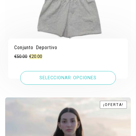
Conjunto Deportivo
El
El
€
50.00
€
20.00
precio
precio
original
actual
SELECCIONAR OPCIONES
era:
es:
€50.00.
€20.00.
¡OFERTA!
¡OFERTA!