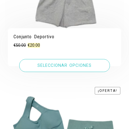
Conjunto Deportivo
El
El
€
50.00
€
20.00
precio
precio
original
actual
SELECCIONAR OPCIONES
era:
es:
€50.00.
€20.00.
¡OFERTA!
¡OFERTA!