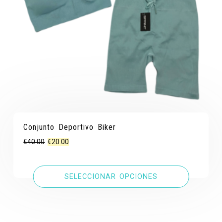
Conjunto Deportivo Biker
El
El
€
40.00
€
20.00
precio
precio
original
actual
SELECCIONAR OPCIONES
era:
es:
€40.00.
€20.00.