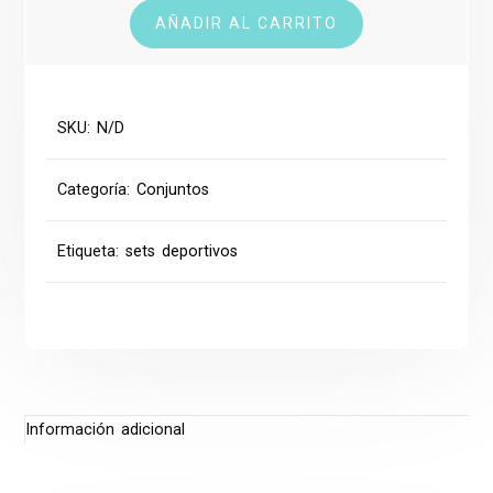
AÑADIR AL CARRITO
3
piezas
cantidad
SKU:
N/D
Categoría:
Conjuntos
Etiqueta:
sets deportivos
Información adicional