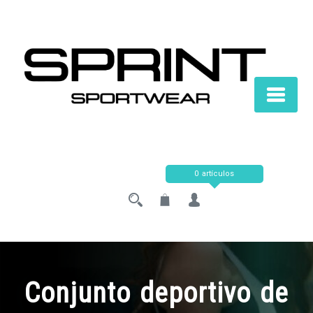
Saltar
al
contenido
0 artículos
Conjunto deportivo de