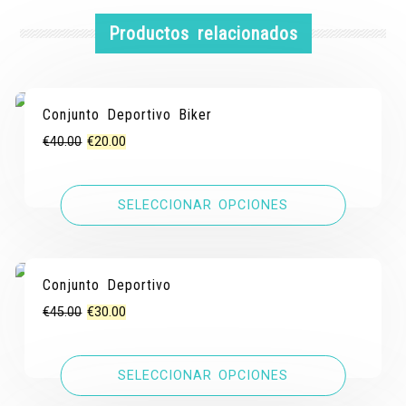
Productos relacionados
Conjunto Deportivo Biker
¡OFERTA!
¡OFERTA!
El
El
€
40.00
€
20.00
precio
precio
original
actual
SELECCIONAR OPCIONES
era:
es:
€40.00.
€20.00.
Conjunto Deportivo
¡OFERTA!
¡OFERTA!
El
El
€
45.00
€
30.00
precio
precio
original
actual
SELECCIONAR OPCIONES
era:
es:
€45.00.
€30.00.