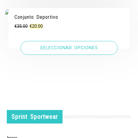
Conjunto Deportivo
¡OFERTA!
¡OFERTA!
El
El
€
35.00
€
20.00
precio
precio
original
actual
SELECCIONAR OPCIONES
era:
es:
€35.00.
€20.00.
Sprint Sportwear