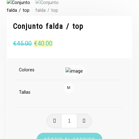
Conjunto falda / top
El
El
€
45.00
€
40.00
precio
precio
original
actual
Colores
era:
es:
€45.00.
€40.00.
Tallas
Conjunto
falda
/