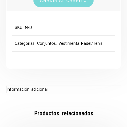
AÑADIR AL CARRITO
top
cantidad
SKU:
N/D
Categorías:
Conjuntos
,
Vestimenta Padel/Tenis
Información adicional
Productos relacionados