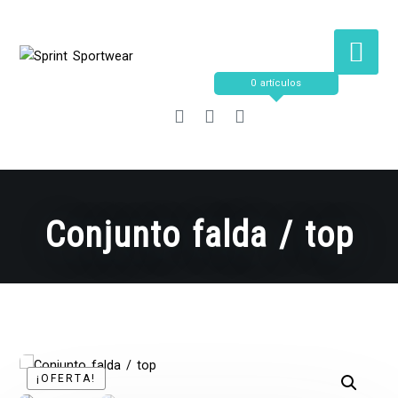
Saltar
al
contenido
0 artículos
Conjunto falda / top
¡OFERTA!