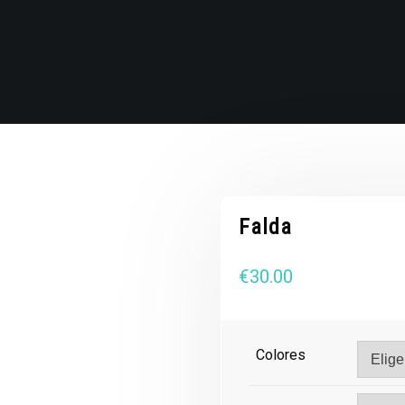
Falda
€
30.00
Colores