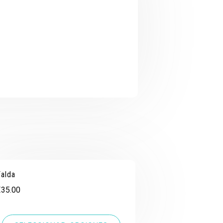
Falda
€
35.00