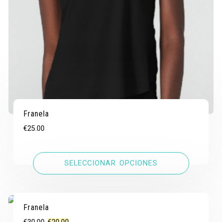
Franela
€
25.00
SELECCIONAR OPCIONES
Franela
¡OFERTA!
¡OFERTA!
El
El