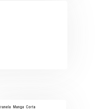
¡OFERTA!
¡OFERTA!
Franela Manga Corta