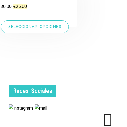
El
El
€
30.00
€
25.00
precio
precio
original
actual
SELECCIONAR OPCIONES
era:
es:
€30.00.
€25.00.
Redes Sociales