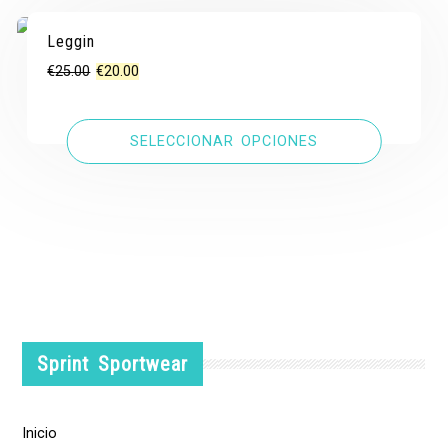
Leggin
¡OFERTA!
¡OFERTA!
El
El
€
25.00
€
20.00
precio
precio
original
actual
SELECCIONAR OPCIONES
era:
es:
€25.00.
€20.00.
Sprint Sportwear
Inicio