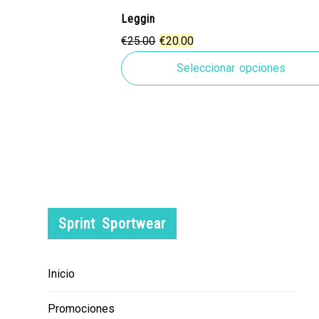
Leggin
El
El
€
25.00
€
20.00
precio
precio
Seleccionar opciones
original
actual
era:
es:
€25.00.
€20.00.
Sprint Sportwear
Inicio
Promociones