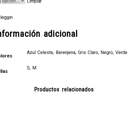
Limpiar
:
leggin
00.
nformación adicional
Azul Celeste, Berenjena, Gris Claro, Negro, Verde
lores
S, M
llas
Productos relacionados