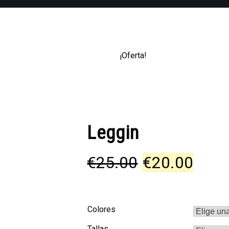
¡Oferta!
Leggin
El
El
€
25.00
€
20.00
precio
preci
Colores
original
actu
Tallas