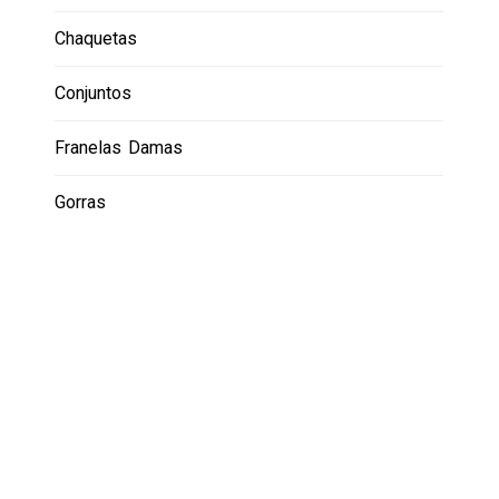
Chaquetas
Conjuntos
Franelas Damas
Gorras
Hoodies
Leggins
Lentes
Medias
Promociones