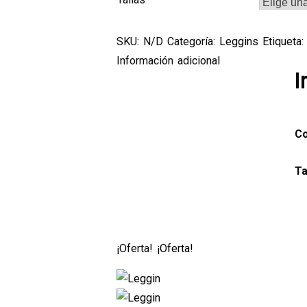
era:
es:
SKU:
N/D
Categoría:
Leggins
Etiqueta
€25.00.
€20.
Información adicional
I
Co
Ta
¡Oferta!
¡Oferta!