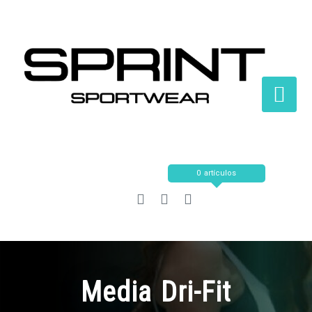
Saltar
al
contenido
0 artículos
Media Dri-Fit