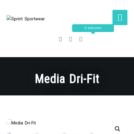
Saltar
al
contenido
0 artículos
Media Dri-Fit