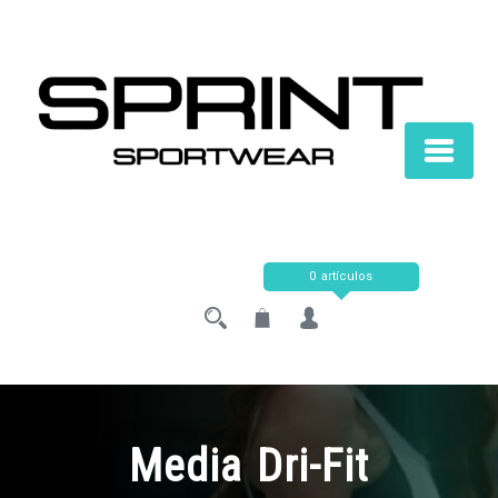
Saltar
al
contenido
0 artículos
Media Dri-Fit