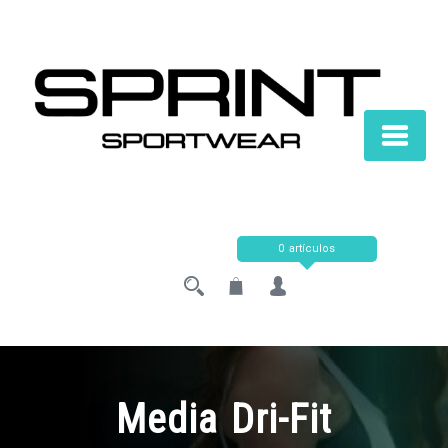
Saltar
al
contenido
0 artículos
Media Dri-Fit