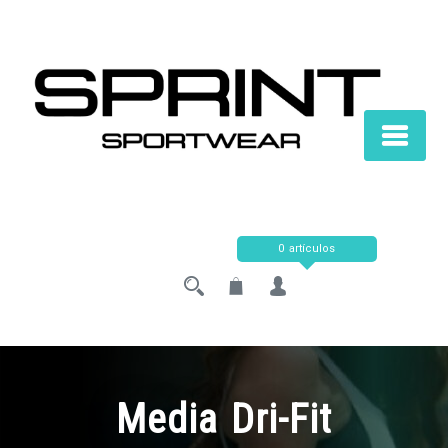
Saltar
al
contenido
0 artículos
Media Dri-Fit