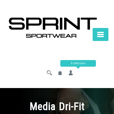
Saltar
al
contenido
0 artículos
Media Dri-Fit