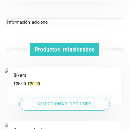
Información adicional
Productos relacionados
Bikers
¡OFERTA!
¡OFERTA!
El
El
€
25.00
€
20.00
precio
precio
original
actual
SELECCIONAR OPCIONES
era:
es:
€25.00.
€20.00.