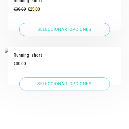
Running short
¡OFERTA!
¡OFERTA!
El
El
€
30.00
€
25.00
precio
precio
original
actual
SELECCIONAR OPCIONES
era:
es:
€30.00.
€25.00.
Running short
€
30.00
SELECCIONAR OPCIONES