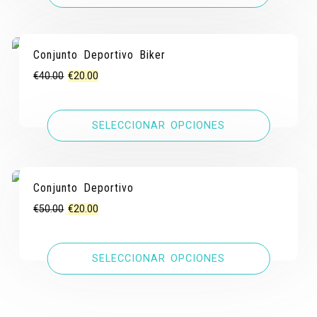
€45.00.
€20.00.
Conjunto Deportivo Biker
¡OFERTA!
¡OFERTA!
El
El
€
40.00
€
20.00
precio
precio
original
actual
SELECCIONAR OPCIONES
era:
es:
€40.00.
€20.00.
Conjunto Deportivo
¡OFERTA!
¡OFERTA!
El
El
€
50.00
€
20.00
precio
precio
original
actual
SELECCIONAR OPCIONES
era:
es:
€50.00.
€20.00.