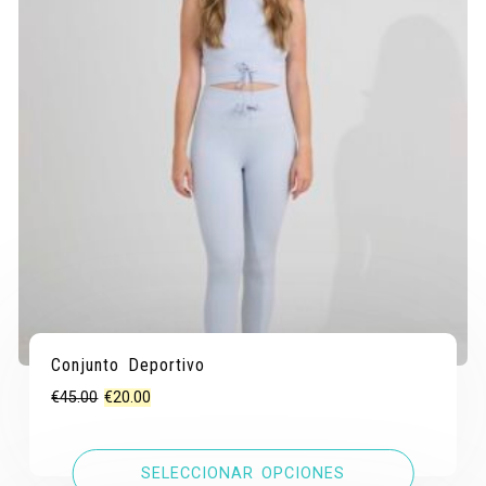
Conjunto Deportivo
El
El
€
45.00
€
20.00
precio
precio
original
actual
SELECCIONAR OPCIONES
era:
es: