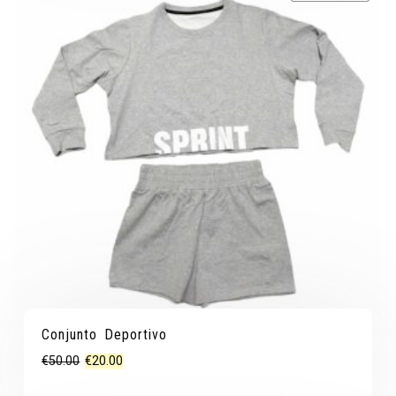
Conjunto Deportivo
El
El
€
50.00
€
20.00
precio
precio