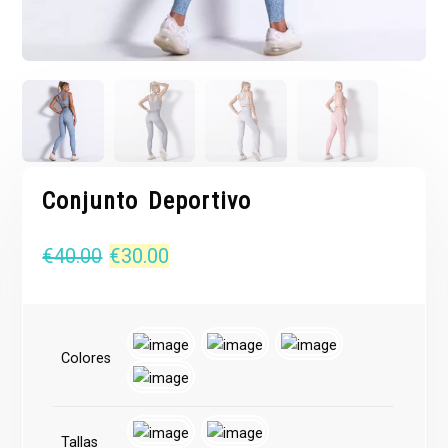
Conjunto Deportivo
El
El
€
40.00
€
30.00
precio
precio
original
actual
Colores
era:
es:
€40.00.
€30.00.
Tallas