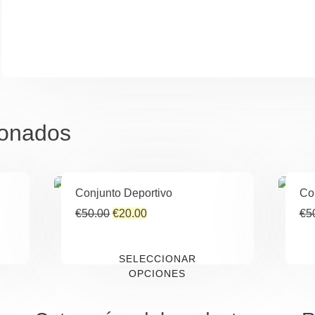
ionados
Conjunto Deportivo
Co
RTA!
RTA!
¡OFERTA!
¡OFERTA!
El
El
€
50.00
€
20.00
€
5
precio
precio
original
actual
SELECCIONAR
era:
es:
OPCIONES
€50.00.
€20.00.