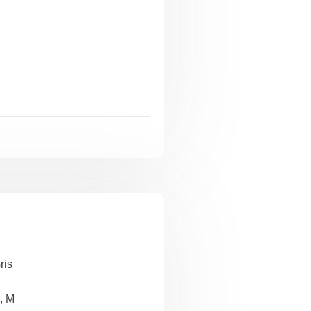
ris
, M