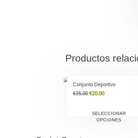
Productos relac
Conjunto Deportivo
¡OFE
¡OFE
El
El
€
35.00
€
20.00
precio
precio
original
actual
SELECCIONAR
era:
es:
OPCIONES
€35.00.
€20.00.