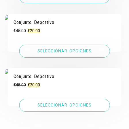
€40.00.
€20.00.
Conjunto Deportivo
¡OFERTA!
¡OFERTA!
El
El
€
45.00
€
20.00
precio
precio
original
actual
SELECCIONAR OPCIONES
era:
es:
€45.00.
€20.00.
Conjunto Deportivo
¡OFERTA!
¡OFERTA!
El
El
€
45.00
€
20.00
precio
precio
original
actual
SELECCIONAR OPCIONES
era:
es:
€45.00.
€20.00.