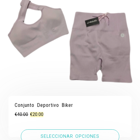
Conjunto Deportivo Biker
El
El
€
40.00
€
20.00
precio
precio
original
actual
SELECCIONAR OPCIONES
era:
es: