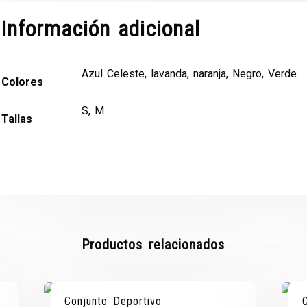
Información adicional
Azul Celeste, lavanda, naranja, Negro, Verde
Colores
S, M
Tallas
Productos relacionados
A!
A!
¡OFERTA!
¡OFERTA!
Conjunto Deportivo