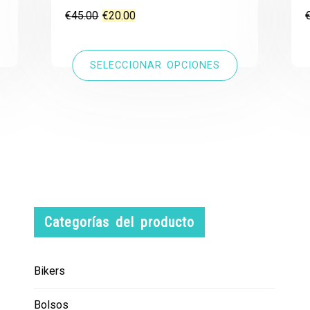
El
El
€
45.00
€
20.00
precio
precio
original
actual
SELECCIONAR OPCIONES
era:
es:
€45.00.
€20.00.
Categorías del producto
Bikers
Bolsos