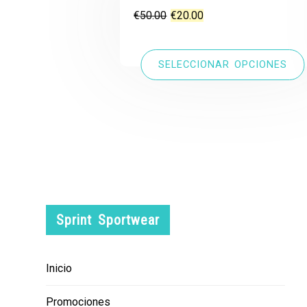
El
El
€
50.00
€
20.00
precio
precio
original
actual
SELECCIONAR OPCIONES
era:
es:
€50.00.
€20.00.
Sprint Sportwear
Inicio
Promociones