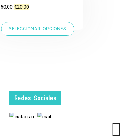
El
El
€
50.00
€
20.00
precio
precio
original
actual
SELECCIONAR OPCIONES
era:
es:
€50.00.
€20.00.
Redes Sociales