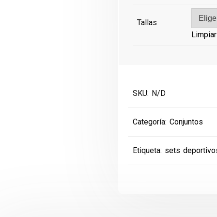
€40.00.
€20.00
Tallas
Limpiar
SKU:
N/D
Categoría:
Conjuntos
Etiqueta:
sets deportivo